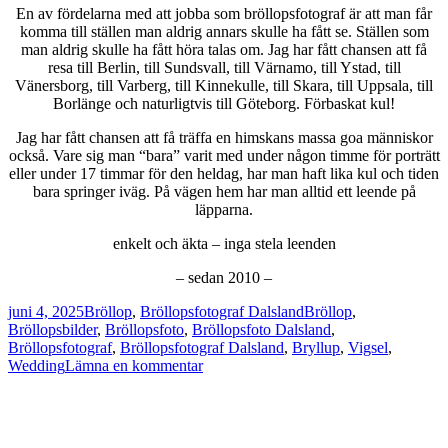
En av fördelarna med att jobba som bröllopsfotograf är att man får
komma till ställen man aldrig annars skulle ha fått se. Ställen som
man aldrig skulle ha fått höra talas om. Jag har fått chansen att få
resa till Berlin, till Sundsvall, till Värnamo, till Ystad, till
Vänersborg, till Varberg, till Kinnekulle, till Skara, till Uppsala, till
Borlänge och naturligtvis till Göteborg. Förbaskat kul!
Jag har fått chansen att få träffa en himskans massa goa människor
också. Vare sig man “bara” varit med under någon timme för porträtt
eller under 17 timmar för den heldag, har man haft lika kul och tiden
bara springer iväg. På vägen hem har man alltid ett leende på
läpparna.
enkelt och äkta – inga stela leenden
– sedan 2010 –
Postat
Kategorier
Taggar
juni 4, 2025
Bröllop
,
Bröllopsfotograf Dalsland
Bröllop
,
Bröllopsbilder
,
Bröllopsfoto
,
Bröllopsfoto Dalsland
,
Bröllopsfotograf
,
Bröllopsfotograf Dalsland
,
Bryllup
,
Vigsel
,
till
Wedding
Lämna en kommentar
Bröllop
i
Dalsland
|