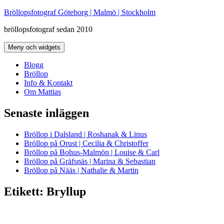
Hoppa
Bröllopsfotograf Göteborg | Malmö | Stockholm
till
bröllopsfotograf sedan 2010
innehåll
Meny och widgets
Blogg
Bröllop
Info & Kontakt
Om Mattias
Senaste inläggen
Bröllop i Dalsland | Roshanak & Linus
Bröllop på Orust | Cecilia & Christoffer
Bröllop på Bohus-Malmön | Louise & Carl
Bröllop på Gräfsnäs | Marina & Sebastian
Bröllop på Nääs | Nathalie & Martin
Etikett:
Bryllup