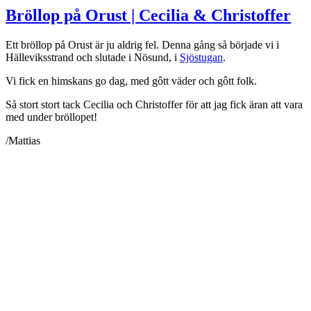
Bröllop på Orust | Cecilia & Christoffer
Ett bröllop på Orust är ju aldrig fel. Denna gång så började vi i
Hälleviksstrand och slutade i Nösund, i
Sjöstugan
.
Vi fick en himskans go dag, med gôtt väder och gôtt folk.
Så stort stort tack Cecilia och Christoffer för att jag fick äran att vara
med under bröllopet!
/Mattias