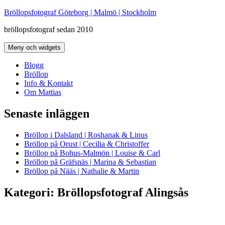
Hoppa
Bröllopsfotograf Göteborg | Malmö | Stockholm
till
bröllopsfotograf sedan 2010
innehåll
Meny och widgets
Blogg
Bröllop
Info & Kontakt
Om Mattias
Senaste inläggen
Bröllop i Dalsland | Roshanak & Linus
Bröllop på Orust | Cecilia & Christoffer
Bröllop på Bohus-Malmön | Louise & Carl
Bröllop på Gräfsnäs | Marina & Sebastian
Bröllop på Nääs | Nathalie & Martin
Kategori:
Bröllopsfotograf Alingsås