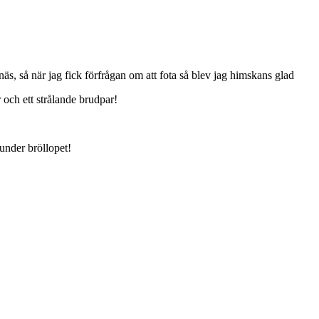
snäs, så när jag fick förfrågan om att fota så blev jag himskans glad
 och ett strålande brudpar!
 under bröllopet!