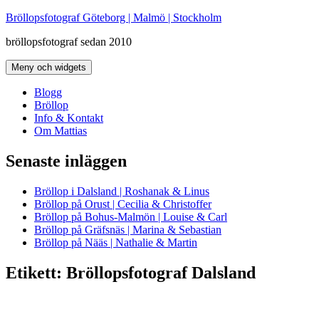
Hoppa
Bröllopsfotograf Göteborg | Malmö | Stockholm
till
bröllopsfotograf sedan 2010
innehåll
Meny och widgets
Blogg
Bröllop
Info & Kontakt
Om Mattias
Senaste inläggen
Bröllop i Dalsland | Roshanak & Linus
Bröllop på Orust | Cecilia & Christoffer
Bröllop på Bohus-Malmön | Louise & Carl
Bröllop på Gräfsnäs | Marina & Sebastian
Bröllop på Nääs | Nathalie & Martin
Etikett:
Bröllopsfotograf Dalsland