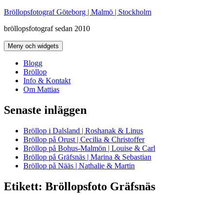
Hoppa
Bröllopsfotograf Göteborg | Malmö | Stockholm
till
bröllopsfotograf sedan 2010
innehåll
Meny och widgets
Blogg
Bröllop
Info & Kontakt
Om Mattias
Senaste inläggen
Bröllop i Dalsland | Roshanak & Linus
Bröllop på Orust | Cecilia & Christoffer
Bröllop på Bohus-Malmön | Louise & Carl
Bröllop på Gräfsnäs | Marina & Sebastian
Bröllop på Nääs | Nathalie & Martin
Etikett:
Bröllopsfoto Gräfsnäs