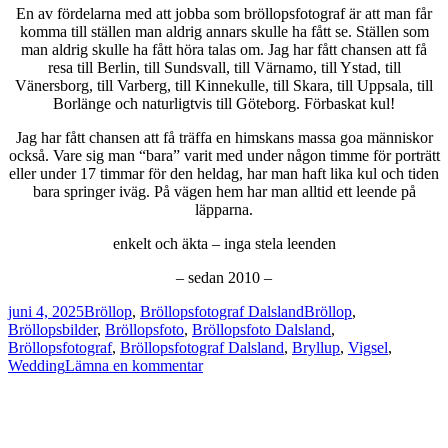
En av fördelarna med att jobba som bröllopsfotograf är att man får
komma till ställen man aldrig annars skulle ha fått se. Ställen som
man aldrig skulle ha fått höra talas om. Jag har fått chansen att få
resa till Berlin, till Sundsvall, till Värnamo, till Ystad, till
Vänersborg, till Varberg, till Kinnekulle, till Skara, till Uppsala, till
Borlänge och naturligtvis till Göteborg. Förbaskat kul!
Jag har fått chansen att få träffa en himskans massa goa människor
också. Vare sig man “bara” varit med under någon timme för porträtt
eller under 17 timmar för den heldag, har man haft lika kul och tiden
bara springer iväg. På vägen hem har man alltid ett leende på
läpparna.
enkelt och äkta – inga stela leenden
– sedan 2010 –
Postat
Kategorier
Taggar
juni 4, 2025
Bröllop
,
Bröllopsfotograf Dalsland
Bröllop
,
Bröllopsbilder
,
Bröllopsfoto
,
Bröllopsfoto Dalsland
,
Bröllopsfotograf
,
Bröllopsfotograf Dalsland
,
Bryllup
,
Vigsel
,
till
Wedding
Lämna en kommentar
Bröllop
i
Dalsland
|