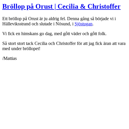
Bröllop på Orust | Cecilia & Christoffer
Ett bröllop på Orust är ju aldrig fel. Denna gång så började vi i
Hälleviksstrand och slutade i Nösund, i
Sjöstugan
.
Vi fick en himskans go dag, med gôtt väder och gôtt folk.
Så stort stort tack Cecilia och Christoffer för att jag fick äran att vara
med under bröllopet!
/Mattias