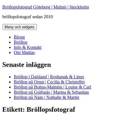
Hoppa
Bröllopsfotograf Göteborg | Malmö | Stockholm
till
bröllopsfotograf sedan 2010
innehåll
Meny och widgets
Blogg
Bröllop
Info & Kontakt
Om Mattias
Senaste inläggen
Bröllop i Dalsland | Roshanak & Linus
Bröllop på Orust | Cecilia & Christoffer
Bröllop på Bohus-Malmön | Louise & Carl
Bröllop på Gräfsnäs | Marina & Sebastian
Bröllop på Nääs | Nathalie & Martin
Etikett:
Bröllopsfotograf