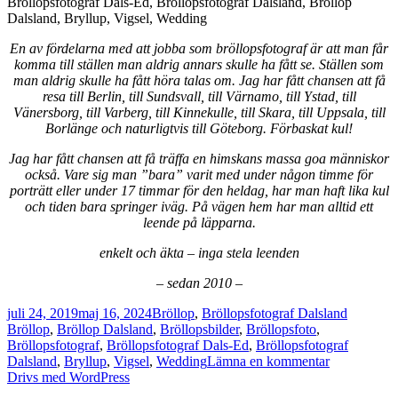
Bröllopsfotograf Dals-Ed, Bröllopsfotograf Dalsland, Bröllop
Dalsland, Bryllup, Vigsel, Wedding
En av fördelarna med att jobba som bröllopsfotograf är att man får
komma till ställen man aldrig annars skulle ha fått se. Ställen som
man aldrig skulle ha fått höra talas om. Jag har fått chansen att få
resa till Berlin, till Sundsvall, till Värnamo, till Ystad, till
Vänersborg, till Varberg, till Kinnekulle, till Skara, till Uppsala, till
Borlänge och naturligtvis till Göteborg. Förbaskat kul!
Jag har fått chansen att få träffa en himskans massa goa människor
också. Vare sig man ”bara” varit med under någon timme för
porträtt eller under 17 timmar för den heldag, har man haft lika kul
och tiden bara springer iväg. På vägen hem har man alltid ett
leende på läpparna.
enkelt och äkta – inga stela leenden
– sedan 2010 –
Postat
Kategorier
Taggar
juli 24, 2019
maj 16, 2024
Bröllop
,
Bröllopsfotograf Dalsland
Bröllop
,
Bröllop Dalsland
,
Bröllopsbilder
,
Bröllopsfoto
,
Bröllopsfotograf
,
Bröllopsfotograf Dals-Ed
,
Bröllopsfotograf
till
Dalsland
,
Bryllup
,
Vigsel
,
Wedding
Lämna en kommentar
Christina
Drivs med WordPress
och