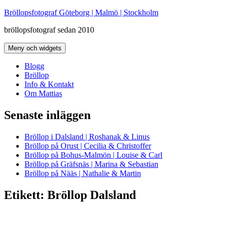
Hoppa
Bröllopsfotograf Göteborg | Malmö | Stockholm
till
bröllopsfotograf sedan 2010
innehåll
Meny och widgets
Blogg
Bröllop
Info & Kontakt
Om Mattias
Senaste inläggen
Bröllop i Dalsland | Roshanak & Linus
Bröllop på Orust | Cecilia & Christoffer
Bröllop på Bohus-Malmön | Louise & Carl
Bröllop på Gräfsnäs | Marina & Sebastian
Bröllop på Nääs | Nathalie & Martin
Etikett:
Bröllop Dalsland