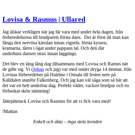
Lovisa & Rasmus | Ullared
Jag älskar verkligen när jag får vara med under hela dagen, från
förberedelserna till brudparets första dans. Det är först då man kan
fånga den nervösa känslan innan vigseln, första kyssen,
kramarna, tåren i ögat under pappans tal. Och den där
underbara dansen strax innan läggdags.
Det blev en lång lång dag tillsammans med Lovisa och Ramus när
de gifte sig. Vi (
Johan
och jag) var med under dryga 14 timmar, från
Lovisas förberedelser på Hairline i Onsala till festen nere på
Källdalen utanför Falkenberg. Och jag kan väl säga som så här att
det var en helt underbar dag. Perfekt väder, vackert brudpar och en
förbaskat skön stämning!
Jättejättetack Lovisa och Rasmus för att vi fick vara med!
/Mattias
Enkelt och äkta – inga stela leenden