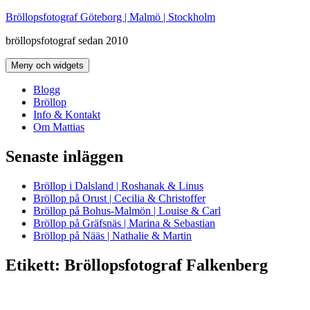
Hoppa
Bröllopsfotograf Göteborg | Malmö | Stockholm
till
bröllopsfotograf sedan 2010
innehåll
Meny och widgets
Blogg
Bröllop
Info & Kontakt
Om Mattias
Senaste inläggen
Bröllop i Dalsland | Roshanak & Linus
Bröllop på Orust | Cecilia & Christoffer
Bröllop på Bohus-Malmön | Louise & Carl
Bröllop på Gräfsnäs | Marina & Sebastian
Bröllop på Nääs | Nathalie & Martin
Etikett:
Bröllopsfotograf Falkenberg