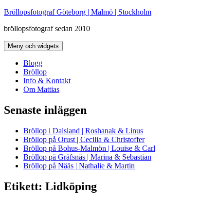
Hoppa
Bröllopsfotograf Göteborg | Malmö | Stockholm
till
bröllopsfotograf sedan 2010
innehåll
Meny och widgets
Blogg
Bröllop
Info & Kontakt
Om Mattias
Senaste inläggen
Bröllop i Dalsland | Roshanak & Linus
Bröllop på Orust | Cecilia & Christoffer
Bröllop på Bohus-Malmön | Louise & Carl
Bröllop på Gräfsnäs | Marina & Sebastian
Bröllop på Nääs | Nathalie & Martin
Etikett:
Lidköping