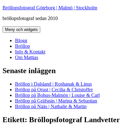
Hoppa
Bröllopsfotograf Göteborg | Malmö | Stockholm
till
bröllopsfotograf sedan 2010
innehåll
Meny och widgets
Blogg
Bröllop
Info & Kontakt
Om Mattias
Senaste inläggen
Bröllop i Dalsland | Roshanak & Linus
Bröllop på Orust | Cecilia & Christoffer
Bröllop på Bohus-Malmön | Louise & Carl
Bröllop på Gräfsnäs | Marina & Sebastian
Bröllop på Nääs | Nathalie & Martin
Etikett:
Bröllopsfotograf Landvetter