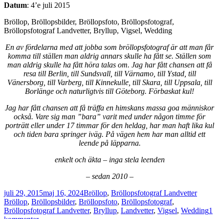
Datum
: 4’e juli 2015
Bröllop, Bröllopsbilder, Bröllopsfoto, Bröllopsfotograf,
Bröllopsfotograf Landvetter, Bryllup, Vigsel, Wedding
En av fördelarna med att jobba som bröllopsfotograf är att man får
komma till ställen man aldrig annars skulle ha fått se. Ställen som
man aldrig skulle ha fått höra talas om. Jag har fått chansen att få
resa till Berlin, till Sundsvall, till Värnamo, till Ystad, till
Vänersborg, till Varberg, till Kinnekulle, till Skara, till Uppsala, till
Borlänge och naturligtvis till Göteborg. Förbaskat kul!
Jag har fått chansen att få träffa en himskans massa goa människor
också. Vare sig man ”bara” varit med under någon timme för
porträtt eller under 17 timmar för den heldag, har man haft lika kul
och tiden bara springer iväg. På vägen hem har man alltid ett
leende på läpparna.
enkelt och äkta – inga stela leenden
– sedan 2010 –
Postat
Kategorier
Taggar
juli 29, 2015
maj 16, 2024
Bröllop
,
Bröllopsfotograf Landvetter
Bröllop
,
Bröllopsbilder
,
Bröllopsfoto
,
Bröllopsfotograf
,
Bröllopsfotograf Landvetter
,
Bryllup
,
Landvetter
,
Vigsel
,
Wedding
1
till