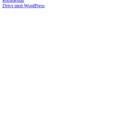
kommentar
Caroline
Drivs med WordPress
&
Daniel
|
Landvetter