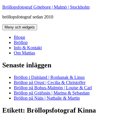
Hoppa
Bröllopsfotograf Göteborg | Malmö | Stockholm
till
bröllopsfotograf sedan 2010
innehåll
Meny och widgets
Blogg
Bröllop
Info & Kontakt
Om Mattias
Senaste inläggen
Bröllop i Dalsland | Roshanak & Linus
Bröllop på Orust | Cecilia & Christoffer
Bröllop på Bohus-Malmön | Louise & Carl
Bröllop på Gräfsnäs | Marina & Sebastian
Bröllop på Nääs | Nathalie & Martin
Etikett:
Bröllopsfotograf Kinna