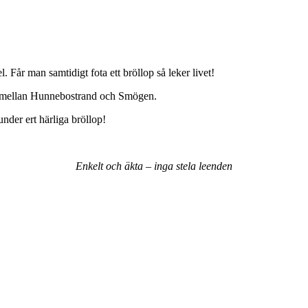
Får man samtidigt fota ett bröllop så leker livet!
 mellan Hunnebostrand och Smögen.
under ert härliga bröllop!
Enkelt
och
äkta
–
inga
stela
leenden