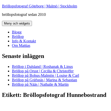
Hoppa
Bröllopsfotograf Göteborg | Malmö | Stockholm
till
bröllopsfotograf sedan 2010
innehåll
Meny och widgets
Blogg
Bröllop
Info & Kontakt
Om Mattias
Senaste inläggen
Bröllop i Dalsland | Roshanak & Linus
Bröllop på Orust | Cecilia & Christoffer
Bröllop på Bohus-Malmön | Louise & Carl
Bröllop på Gräfsnäs | Marina & Sebastian
Bröllop på Nääs | Nathalie & Martin
Etikett:
Bröllopsfotograf Hunnebostrand