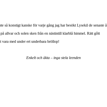
 så konstigt kanske för varje gång jag har besökt Lysekil de senaste åre
llvar och solen sken från en nästintill klarblå himmel. Rätt gôtt
att vara med under ert underbara bröllop!
Enkelt
och
äkta
–
inga
stela
leenden