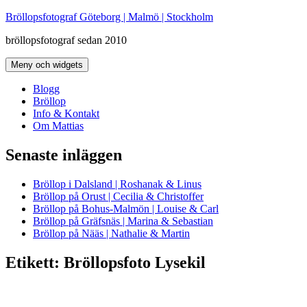
Hoppa
Bröllopsfotograf Göteborg | Malmö | Stockholm
till
bröllopsfotograf sedan 2010
innehåll
Meny och widgets
Blogg
Bröllop
Info & Kontakt
Om Mattias
Senaste inläggen
Bröllop i Dalsland | Roshanak & Linus
Bröllop på Orust | Cecilia & Christoffer
Bröllop på Bohus-Malmön | Louise & Carl
Bröllop på Gräfsnäs | Marina & Sebastian
Bröllop på Nääs | Nathalie & Martin
Etikett:
Bröllopsfoto Lysekil