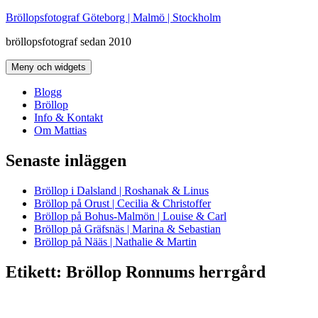
Hoppa
Bröllopsfotograf Göteborg | Malmö | Stockholm
till
bröllopsfotograf sedan 2010
innehåll
Meny och widgets
Blogg
Bröllop
Info & Kontakt
Om Mattias
Senaste inläggen
Bröllop i Dalsland | Roshanak & Linus
Bröllop på Orust | Cecilia & Christoffer
Bröllop på Bohus-Malmön | Louise & Carl
Bröllop på Gräfsnäs | Marina & Sebastian
Bröllop på Nääs | Nathalie & Martin
Etikett:
Bröllop Ronnums herrgård