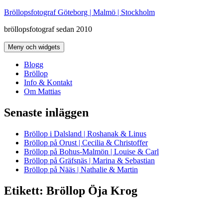
Hoppa
Bröllopsfotograf Göteborg | Malmö | Stockholm
till
bröllopsfotograf sedan 2010
innehåll
Meny och widgets
Blogg
Bröllop
Info & Kontakt
Om Mattias
Senaste inläggen
Bröllop i Dalsland | Roshanak & Linus
Bröllop på Orust | Cecilia & Christoffer
Bröllop på Bohus-Malmön | Louise & Carl
Bröllop på Gräfsnäs | Marina & Sebastian
Bröllop på Nääs | Nathalie & Martin
Etikett:
Bröllop Öja Krog