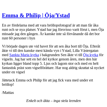
Emma & Philip | Öja/Ystad
En av fördelarna med att vara bröllopsfotograf är att man får åka
runt och se nya platser. Ystad har jag försvisso varit förut i, men Öja
missade jag den gången. Är kanske inte så förvånande då det bor
runt 60 personer i byn
Vi började dagen ute vid havet för att sen åka bort till Öja. Efteråt
åkte vi till den kanske mest kända vyn i Ystad, Lilla Västergatan
med
Sankta Maria kyrka
i bakgrunden
Sen åkte vi till
Öja kyrka
för
vigseln. Jag har sett en hel del kyrkor genom åren, men den här
kyrkan ligger bland topp 5. Ljus och lagom stor och med en helt
fantastisk präst som vigselförättare. Har nog aldrig skrattat så nycket
under en vigsel
Jättetack Emma och Philip för att jag fick vara med under ert
bröllop!
/Mattias
Enkelt och äkta – inga stela leenden