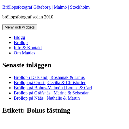
Hoppa
Bröllopsfotograf Göteborg | Malmö | Stockholm
till
bröllopsfotograf sedan 2010
innehåll
Meny och widgets
Blogg
Bröllop
Info & Kontakt
Om Mattias
Senaste inläggen
Bröllop i Dalsland | Roshanak & Linus
Bröllop på Orust | Cecilia & Christoffer
Bröllop på Bohus-Malmön | Louise & Carl
Bröllop på Gräfsnäs | Marina & Sebastian
Bröllop på Nääs | Nathalie & Martin
Etikett:
Bohus fästning