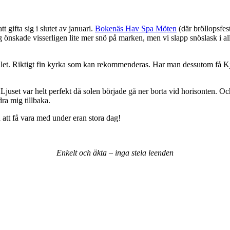
 gifta sig i slutet av januari.
Bokenäs Hav Spa Möten
(där bröllopsfest
ag önskade visserligen lite mer snö på marken, men vi slapp snöslask i all
ellet. Riktigt fin kyrka som kan rekommenderas. Har man dessutom få Kje
rätt. Ljuset var helt perfekt då solen började gå ner borta vid horisonten. 
ra mig tillbaka.
 att få vara med under eran stora dag!
Enkelt och äkta – inga stela leenden