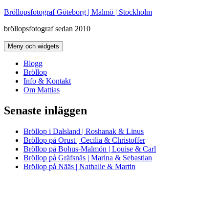
Hoppa
Bröllopsfotograf Göteborg | Malmö | Stockholm
till
bröllopsfotograf sedan 2010
innehåll
Meny och widgets
Blogg
Bröllop
Info & Kontakt
Om Mattias
Senaste inläggen
Bröllop i Dalsland | Roshanak & Linus
Bröllop på Orust | Cecilia & Christoffer
Bröllop på Bohus-Malmön | Louise & Carl
Bröllop på Gräfsnäs | Marina & Sebastian
Bröllop på Nääs | Nathalie & Martin