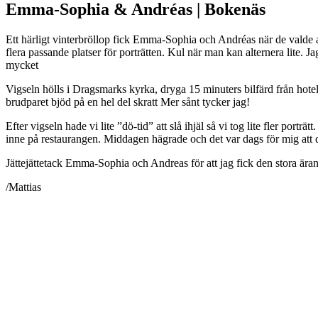
Emma-Sophia & Andréas | Bokenäs
Ett härligt vinterbröllop fick Emma-Sophia och Andréas när de valde att
flera passande platser för porträtten. Kul när man kan alternera lite. J
mycket
Vigseln hölls i Dragsmarks kyrka, dryga 15 minuters bilfärd från hot
brudparet bjöd på en hel del skratt
Mer sånt tycker jag!
Efter vigseln hade vi lite ”dö-tid” att slå ihjäl så vi tog lite fler port
inne på restaurangen. Middagen hägrade och det var dags för mig att d
Jättejättetack Emma-Sophia och Andreas för att jag fick den stora äran
/Mattias