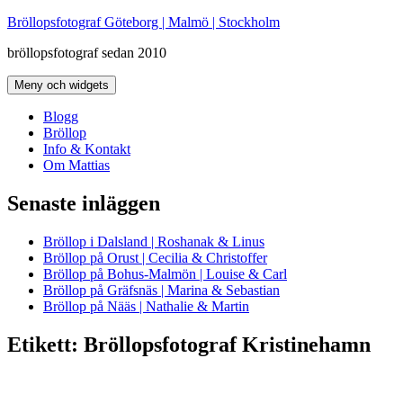
Hoppa
Bröllopsfotograf Göteborg | Malmö | Stockholm
till
bröllopsfotograf sedan 2010
innehåll
Meny och widgets
Blogg
Bröllop
Info & Kontakt
Om Mattias
Senaste inläggen
Bröllop i Dalsland | Roshanak & Linus
Bröllop på Orust | Cecilia & Christoffer
Bröllop på Bohus-Malmön | Louise & Carl
Bröllop på Gräfsnäs | Marina & Sebastian
Bröllop på Nääs | Nathalie & Martin
Etikett:
Bröllopsfotograf Kristinehamn