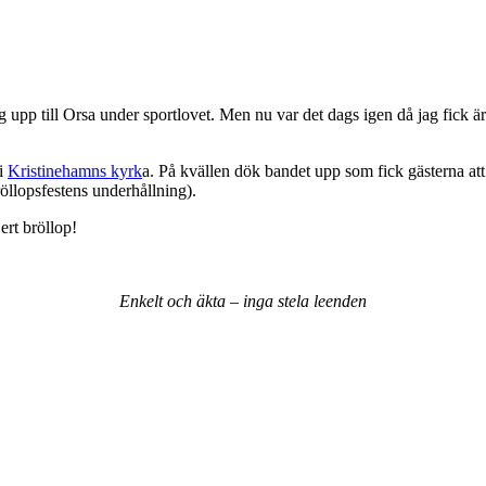
 upp till Orsa under sportlovet. Men nu var det dags igen då jag fick ä
i
Kristinehamns kyrk
a. På kvällen dök bandet upp som fick gästerna at
bröllopsfestens underhållning).
ert bröllop!
Enkelt och äkta – inga stela leenden