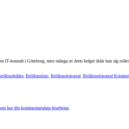
 som IT-konsult i Göteborg, men många av årets helger iklär han sig rol
röllopsbilder
,
Bröllopsfoto
,
Bröllopsfotograf
,
Bröllopsfotograf Kristin
 om hur din kommentarsdata bearbetas
.