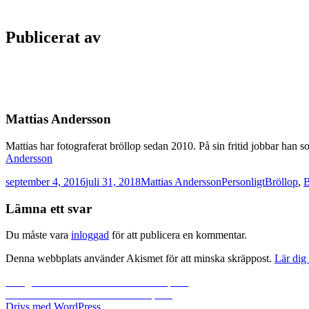
Publicerat av
Mattias Andersson
Mattias har fotograferat bröllop sedan 2010. På sin fritid jobbar han
Andersson
Postat
Författare
Kategorier
Taggar
september 4, 2016
juli 31, 2018
Mattias Andersson
Personligt
Bröllop
,
B
Lämna ett svar
Du måste vara
inloggad
för att publicera en kommentar.
Denna webbplats använder Akismet för att minska skräppost.
Lär dig
Inläggsnavigering
Föregående
Föregående
Karin & Staffan – sneak peek
Nästa
inlägg:
Nästa
Caroline & Daniel – sneak peek
inlägg:
Drivs med WordPress