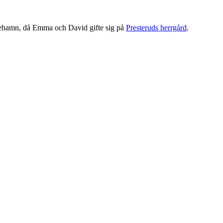
nehamn, då Emma och David gifte sig på
Presteruds herrgård
.