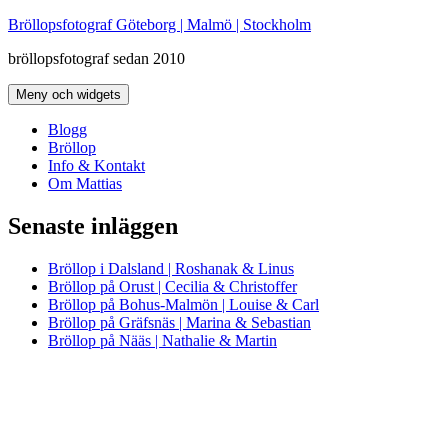
Hoppa
Bröllopsfotograf Göteborg | Malmö | Stockholm
till
bröllopsfotograf sedan 2010
innehåll
Meny och widgets
Blogg
Bröllop
Info & Kontakt
Om Mattias
Senaste inläggen
Bröllop i Dalsland | Roshanak & Linus
Bröllop på Orust | Cecilia & Christoffer
Bröllop på Bohus-Malmön | Louise & Carl
Bröllop på Gräfsnäs | Marina & Sebastian
Bröllop på Nääs | Nathalie & Martin