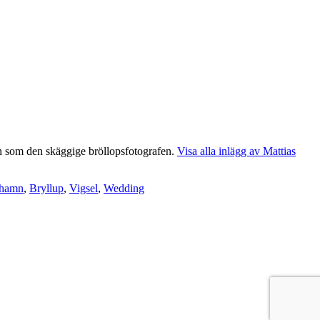
len som den skäggige bröllopsfotografen.
Visa alla inlägg av Mattias
ehamn
,
Bryllup
,
Vigsel
,
Wedding