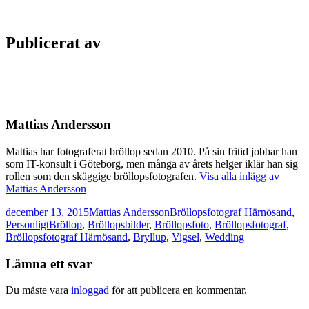
Publicerat av
Mattias Andersson
Mattias har fotograferat bröllop sedan 2010. På sin fritid jobbar han
som IT-konsult i Göteborg, men många av årets helger iklär han sig
rollen som den skäggige bröllopsfotografen.
Visa alla inlägg av
Mattias Andersson
Postat
Författare
Kategorier
december 13, 2015
Mattias Andersson
Bröllopsfotograf Härnösand
,
Taggar
Personligt
Bröllop
,
Bröllopsbilder
,
Bröllopsfoto
,
Bröllopsfotograf
,
Bröllopsfotograf Härnösand
,
Bryllup
,
Vigsel
,
Wedding
Lämna ett svar
Du måste vara
inloggad
för att publicera en kommentar.