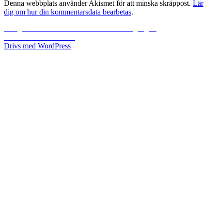
Denna webbplats använder Akismet för att minska skräppost.
Lär
dig om hur din kommentarsdata bearbetas
.
Inläggsnavigering
Föregående
Föregående
Första dansen. Och lite solnedgång…
Nästa
inlägg:
Nästa
Emelie & Robert
inlägg:
Drivs med WordPress