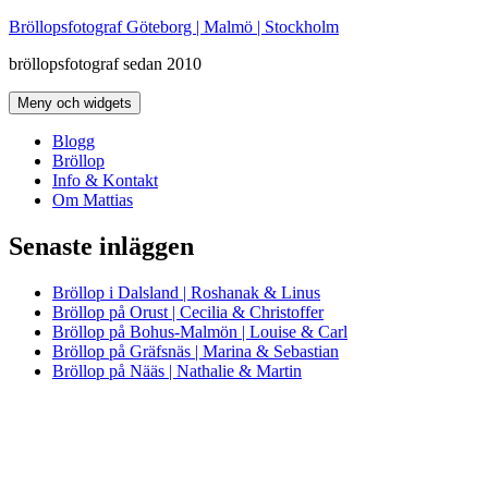
Hoppa
Bröllopsfotograf Göteborg | Malmö | Stockholm
till
bröllopsfotograf sedan 2010
innehåll
Meny och widgets
Blogg
Bröllop
Info & Kontakt
Om Mattias
Senaste inläggen
Bröllop i Dalsland | Roshanak & Linus
Bröllop på Orust | Cecilia & Christoffer
Bröllop på Bohus-Malmön | Louise & Carl
Bröllop på Gräfsnäs | Marina & Sebastian
Bröllop på Nääs | Nathalie & Martin