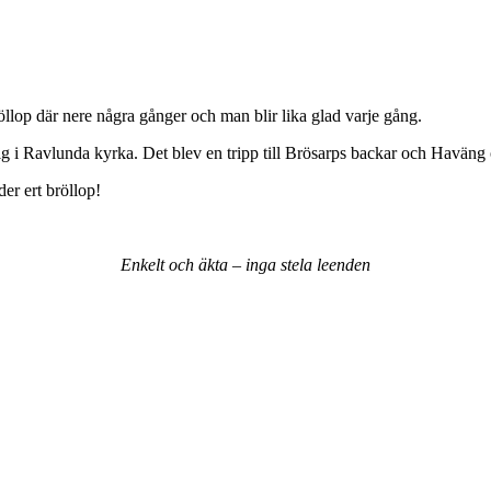
bröllop där nere några gånger och man blir lika glad varje gång.
g i Ravlunda kyrka. Det blev en tripp till Brösarps backar och Haväng
der ert bröllop!
Enkelt
och
äkta
–
inga
stela
leenden