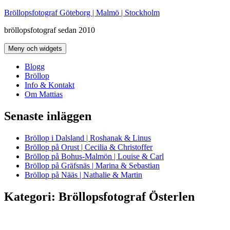
Hoppa
Bröllopsfotograf Göteborg | Malmö | Stockholm
till
bröllopsfotograf sedan 2010
innehåll
Meny och widgets
Blogg
Bröllop
Info & Kontakt
Om Mattias
Senaste inläggen
Bröllop i Dalsland | Roshanak & Linus
Bröllop på Orust | Cecilia & Christoffer
Bröllop på Bohus-Malmön | Louise & Carl
Bröllop på Gräfsnäs | Marina & Sebastian
Bröllop på Nääs | Nathalie & Martin
Kategori:
Bröllopsfotograf Österlen