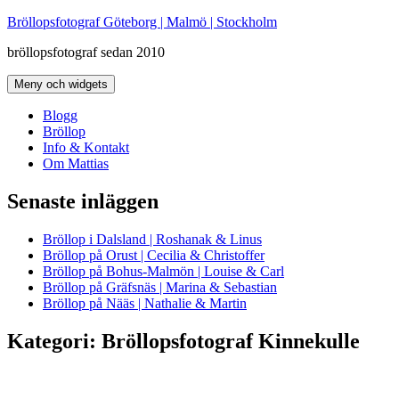
Hoppa
Bröllopsfotograf Göteborg | Malmö | Stockholm
till
bröllopsfotograf sedan 2010
innehåll
Meny och widgets
Blogg
Bröllop
Info & Kontakt
Om Mattias
Senaste inläggen
Bröllop i Dalsland | Roshanak & Linus
Bröllop på Orust | Cecilia & Christoffer
Bröllop på Bohus-Malmön | Louise & Carl
Bröllop på Gräfsnäs | Marina & Sebastian
Bröllop på Nääs | Nathalie & Martin
Kategori:
Bröllopsfotograf Kinnekulle