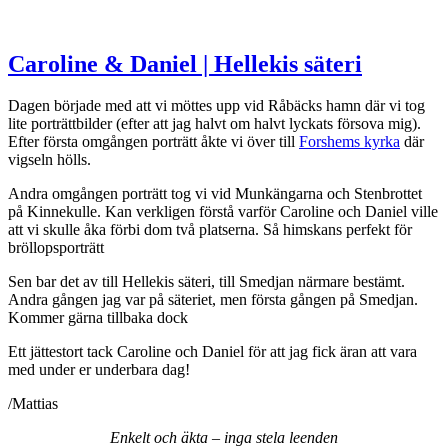
Caroline & Daniel | Hellekis säteri
Dagen började med att vi möttes upp vid Råbäcks hamn där vi tog
lite porträttbilder (efter att jag halvt om halvt lyckats försova mig).
Efter första omgången porträtt åkte vi över till
Forshems kyrka
där
vigseln hölls.
Andra omgången porträtt tog vi vid Munkängarna och Stenbrottet
på Kinnekulle. Kan verkligen förstå varför Caroline och Daniel ville
att vi skulle åka förbi dom två platserna. Så himskans perfekt för
bröllopsporträtt
Sen bar det av till Hellekis säteri, till Smedjan närmare bestämt.
Andra gången jag var på säteriet, men första gången på Smedjan.
Kommer gärna tillbaka dock
Ett jättestort tack Caroline och Daniel för att jag fick äran att vara
med under er underbara dag!
/Mattias
Enkelt och äkta – inga stela leenden