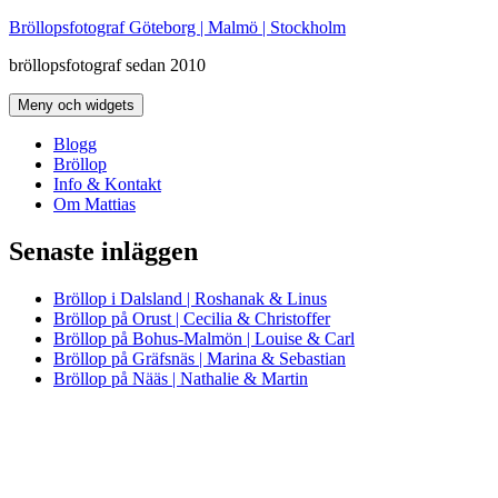
Hoppa
Bröllopsfotograf Göteborg | Malmö | Stockholm
till
bröllopsfotograf sedan 2010
innehåll
Meny och widgets
Blogg
Bröllop
Info & Kontakt
Om Mattias
Senaste inläggen
Bröllop i Dalsland | Roshanak & Linus
Bröllop på Orust | Cecilia & Christoffer
Bröllop på Bohus-Malmön | Louise & Carl
Bröllop på Gräfsnäs | Marina & Sebastian
Bröllop på Nääs | Nathalie & Martin