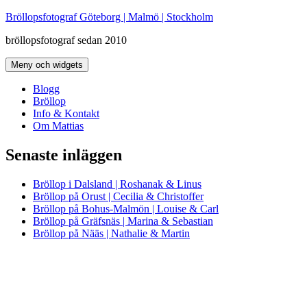
Hoppa
Bröllopsfotograf Göteborg | Malmö | Stockholm
till
bröllopsfotograf sedan 2010
innehåll
Meny och widgets
Blogg
Bröllop
Info & Kontakt
Om Mattias
Senaste inläggen
Bröllop i Dalsland | Roshanak & Linus
Bröllop på Orust | Cecilia & Christoffer
Bröllop på Bohus-Malmön | Louise & Carl
Bröllop på Gräfsnäs | Marina & Sebastian
Bröllop på Nääs | Nathalie & Martin