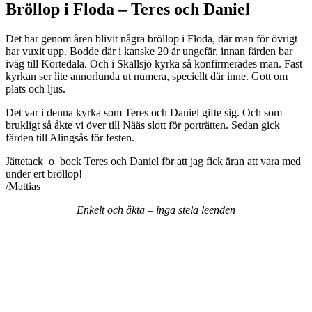
Bröllop i Floda – Teres och Daniel
Det har genom åren blivit några bröllop i Floda, där man för övrigt
har vuxit upp. Bodde där i kanske 20 år ungefär, innan färden bar
iväg till Kortedala. Och i Skallsjö kyrka så konfirmerades man. Fast
kyrkan ser lite annorlunda ut numera, speciellt där inne. Gott om
plats och ljus.
Det var i denna kyrka som Teres och Daniel gifte sig. Och som
brukligt så åkte vi över till Nääs slott för porträtten. Sedan gick
färden till Alingsås för festen.
Jättetack_o_bock Teres och Daniel för att jag fick äran att vara med
under ert bröllop!
/Mattias
Enkelt
och
äkta
–
inga
stela
leenden