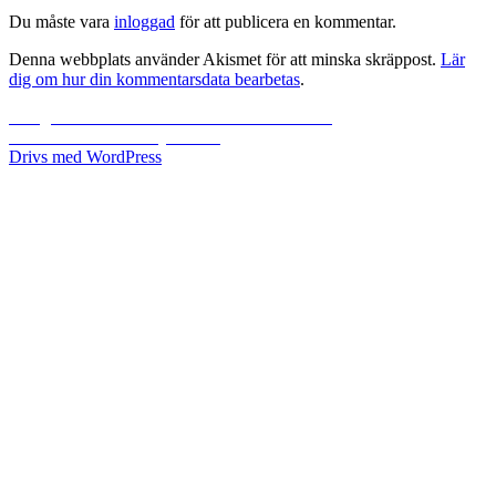
Du måste vara
inloggad
för att publicera en kommentar.
Denna webbplats använder Akismet för att minska skräppost.
Lär
dig om hur din kommentarsdata bearbetas
.
Inläggsnavigering
Föregående
Föregående
Åminne bruk med Helen & Johan
Nästa
inlägg:
Nästa
Kommer bli så jäkla kul
inlägg:
Drivs med WordPress