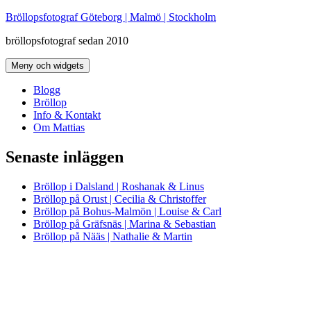
Hoppa
Bröllopsfotograf Göteborg | Malmö | Stockholm
till
bröllopsfotograf sedan 2010
innehåll
Meny och widgets
Blogg
Bröllop
Info & Kontakt
Om Mattias
Senaste inläggen
Bröllop i Dalsland | Roshanak & Linus
Bröllop på Orust | Cecilia & Christoffer
Bröllop på Bohus-Malmön | Louise & Carl
Bröllop på Gräfsnäs | Marina & Sebastian
Bröllop på Nääs | Nathalie & Martin