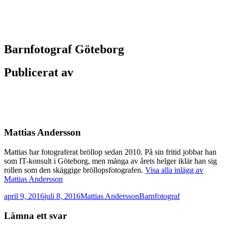
Barnfotograf Göteborg
Publicerat av
Mattias Andersson
Mattias har fotograferat bröllop sedan 2010. På sin fritid jobbar han
som IT-konsult i Göteborg, men många av årets helger iklär han sig
rollen som den skäggige bröllopsfotografen.
Visa alla inlägg av
Mattias Andersson
Postat
Författare
Kategorier
april 9, 2016
juli 8, 2016
Mattias Andersson
Barnfotograf
Lämna ett svar