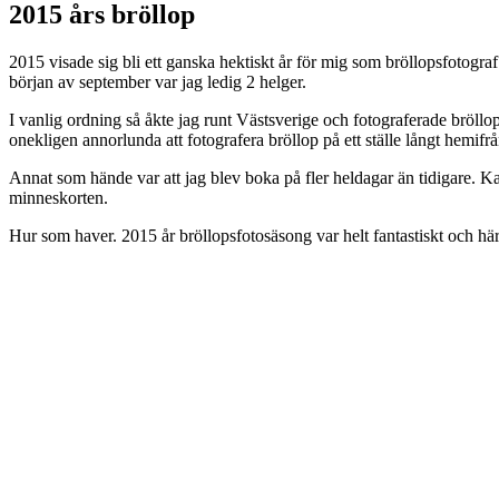
2015 års bröllop
2015 visade sig bli ett ganska hektiskt år för mig som bröllopsfotogra
början av september var jag ledig 2 helger.
I vanlig ordning så åkte jag runt Västsverige och fotograferade bröllop.
onekligen annorlunda att fotografera bröllop på ett ställe långt hemifrå
Annat som hände var att jag blev boka på fler heldagar än tidigare. Ka
minneskorten.
Hur som haver. 2015 år bröllopsfotosäsong var helt fantastiskt och h