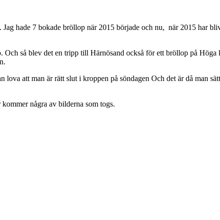
f. Jag hade 7 bokade bröllop när 2015 började och nu, när 2015 har blivi
 Och så blev det en tripp till Härnösand också för ett bröllop på Höga ku
n.
n lova att man är rätt slut i kroppen på söndagen
Och det är då man sät
är kommer några av bilderna som togs.