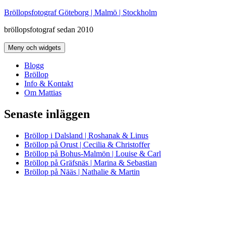
Hoppa
Bröllopsfotograf Göteborg | Malmö | Stockholm
till
bröllopsfotograf sedan 2010
innehåll
Meny och widgets
Blogg
Bröllop
Info & Kontakt
Om Mattias
Senaste inläggen
Bröllop i Dalsland | Roshanak & Linus
Bröllop på Orust | Cecilia & Christoffer
Bröllop på Bohus-Malmön | Louise & Carl
Bröllop på Gräfsnäs | Marina & Sebastian
Bröllop på Nääs | Nathalie & Martin