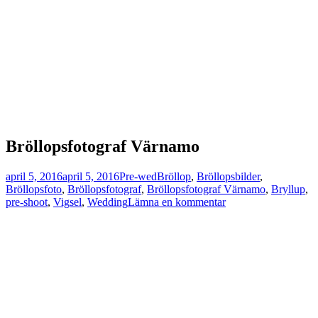
Bröllopsfotograf Värnamo
Postat
Kategorier
Taggar
april 5, 2016
april 5, 2016
Pre-wed
Bröllop
,
Bröllopsbilder
,
Bröllopsfoto
,
Bröllopsfotograf
,
Bröllopsfotograf Värnamo
,
Bryllup
,
till
pre-shoot
,
Vigsel
,
Wedding
Lämna en kommentar
Åminne
bruk
med
Helen
&
Johan