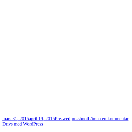
Postat
Kategorier
Taggar
til
mars 31, 2015
april 19, 2015
Pre-wed
pre-shoot
Lämna en kommentar
A
Drivs med WordPress
o