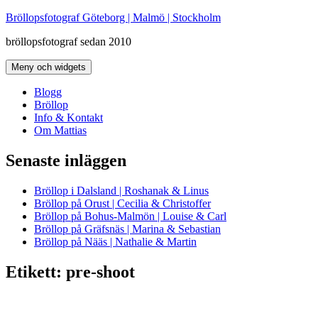
Hoppa
Bröllopsfotograf Göteborg | Malmö | Stockholm
till
bröllopsfotograf sedan 2010
innehåll
Meny och widgets
Blogg
Bröllop
Info & Kontakt
Om Mattias
Senaste inläggen
Bröllop i Dalsland | Roshanak & Linus
Bröllop på Orust | Cecilia & Christoffer
Bröllop på Bohus-Malmön | Louise & Carl
Bröllop på Gräfsnäs | Marina & Sebastian
Bröllop på Nääs | Nathalie & Martin
Etikett:
pre-shoot