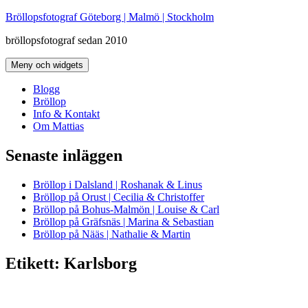
Hoppa
Bröllopsfotograf Göteborg | Malmö | Stockholm
till
bröllopsfotograf sedan 2010
innehåll
Meny och widgets
Blogg
Bröllop
Info & Kontakt
Om Mattias
Senaste inläggen
Bröllop i Dalsland | Roshanak & Linus
Bröllop på Orust | Cecilia & Christoffer
Bröllop på Bohus-Malmön | Louise & Carl
Bröllop på Gräfsnäs | Marina & Sebastian
Bröllop på Nääs | Nathalie & Martin
Etikett:
Karlsborg