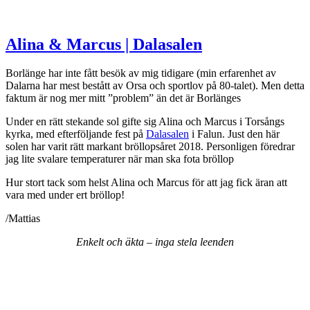
Alina & Marcus | Dalasalen
Borlänge har inte fått besök av mig tidigare (min erfarenhet av
Dalarna har mest bestått av Orsa och sportlov på 80-talet). Men detta
faktum är nog mer mitt ”problem” än det är Borlänges
Under en rätt stekande sol gifte sig Alina och Marcus i Torsångs
kyrka, med efterföljande fest på
Dalasalen
i Falun. Just den här
solen har varit rätt markant bröllopsåret 2018. Personligen föredrar
jag lite svalare temperaturer när man ska fota bröllop
Hur stort tack som helst Alina och Marcus för att jag fick äran att
vara med under ert bröllop!
/Mattias
Enkelt
och
äkta
–
inga
stela
leenden