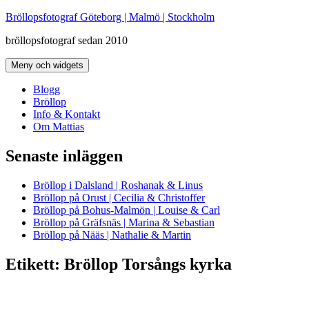
Hoppa
Bröllopsfotograf Göteborg | Malmö | Stockholm
till
bröllopsfotograf sedan 2010
innehåll
Meny och widgets
Blogg
Bröllop
Info & Kontakt
Om Mattias
Senaste inläggen
Bröllop i Dalsland | Roshanak & Linus
Bröllop på Orust | Cecilia & Christoffer
Bröllop på Bohus-Malmön | Louise & Carl
Bröllop på Gräfsnäs | Marina & Sebastian
Bröllop på Nääs | Nathalie & Martin
Etikett:
Bröllop Torsångs kyrka