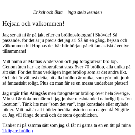
Enkelt
och
äkta
–
inga
stela
leenden
Hejsan och välkommen!
Jag ser att ni är på jakt efter en bröllopsfotograf i Skövde! Så
passande, för det är ju precis det jag är! Så än en gång, hejsan och
välkommen hit
Hoppas det här blir början på ett fantastiskt äventyr
tillsammans!
Mitt namn är Mattias Andersson och jag fotograferar bröllop.
Genom
åren
har
jag
fotograferat
strax
över
70
bröllop
,
alla
unika
på
sitt
sätt
.
För
det
finns
verkligen
inget
bröllop
som
är
det
andra
likt
.
Och
det
är
väl
just
detta
,
att
alla
bröllop
är
unika
,
som
gör
mitt
jobb
så
fantastiskt
roligt
. Plus
att
man
får
se
en
messa
underbara
platser
!
Jag utgår från
Alingsås
men fotograferar bröllop över hela Sverige.
Min stil är dokumentär och jag jobbar uteslutande i naturligt ljus “on
location”.
Tänk
lite
mer
”
som
det
var
”,
inga
konstlade
eller
stylade
bilder
. Mitt
mål
är
att
i
bilder
berätta
historien
om
dagen
då
Ni
gifte
er
. Jag
vill
fånga
de
små
och
de
stora
ögonblicken
.
Tänker ni på samma sätt som jag så får ni gärna ta en en titt på mina
Tidigare bröllop
.