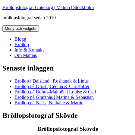
Hoppa
Bröllopsfotograf Göteborg | Malmö | Stockholm
till
bröllopsfotograf sedan 2010
innehåll
Meny och widgets
Blogg
Bröllop
Info & Kontakt
Om Mattias
Senaste inläggen
Bröllop i Dalsland | Roshanak & Linus
Bröllop på Orust | Cecilia & Christoffer
Bröllop på Bohus-Malmön | Louise & Carl
Bröllop på Gräfsnäs | Marina & Sebastian
Bröllop på Nääs | Nathalie & Martin
Bröllopsfotograf Skövde
Bröllopsfotograf Skövde