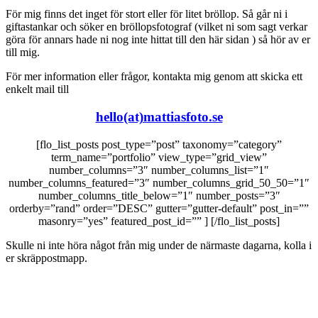
För mig finns det inget för stort eller för litet bröllop. Så går ni i
giftastankar och söker en bröllopsfotograf (vilket ni som sagt verkar
göra för annars hade ni nog inte hittat till den här sidan
) så hör av er
till mig.
För mer information eller frågor, kontakta mig genom att skicka ett
enkelt mail till
hello(at)mattiasfoto.se
[flo_list_posts post_type=”post” taxonomy=”category”
term_name=”portfolio” view_type=”grid_view”
number_columns=”3″ number_columns_list=”1″
number_columns_featured=”3″ number_columns_grid_50_50=”1″
number_columns_title_below=”1″ number_posts=”3″
orderby=”rand” order=”DESC” gutter=”gutter-default” post_in=””
masonry=”yes” featured_post_id=”” ] [/flo_list_posts]
Skulle ni inte höra något från mig under de närmaste dagarna, kolla i
er skräppostmapp.