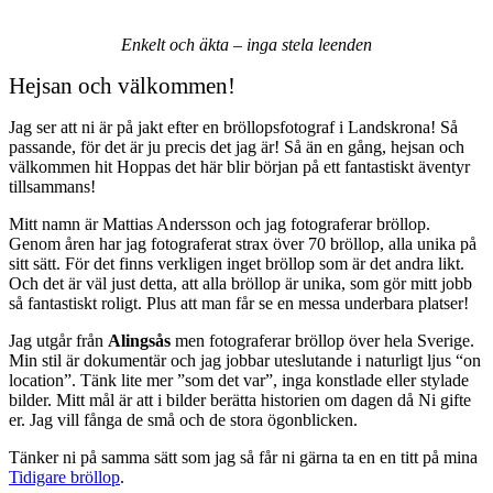
Enkelt
och
äkta
–
inga
stela
leenden
Hejsan och välkommen!
Jag ser att ni är på jakt efter en bröllopsfotograf i Landskrona! Så
passande, för det är ju precis det jag är! Så än en gång, hejsan och
välkommen hit
Hoppas det här blir början på ett fantastiskt äventyr
tillsammans!
Mitt namn är Mattias Andersson och jag fotograferar bröllop.
Genom
åren
har
jag
fotograferat
strax
över
70
bröllop
,
alla
unika
på
sitt
sätt
.
För
det
finns
verkligen
inget
bröllop
som
är
det
andra
likt
.
Och
det
är
väl
just
detta
,
att
alla
bröllop
är
unika
,
som
gör
mitt
jobb
så
fantastiskt
roligt
. Plus
att
man
får
se
en
messa
underbara
platser
!
Jag utgår från
Alingsås
men fotograferar bröllop över hela Sverige.
Min stil är dokumentär och jag jobbar uteslutande i naturligt ljus “on
location”.
Tänk
lite
mer
”
som
det
var
”,
inga
konstlade
eller
stylade
bilder
. Mitt
mål
är
att
i
bilder
berätta
historien
om
dagen
då
Ni
gifte
er
. Jag
vill
fånga
de
små
och
de
stora
ögonblicken
.
Tänker ni på samma sätt som jag så får ni gärna ta en en titt på mina
Tidigare bröllop
.