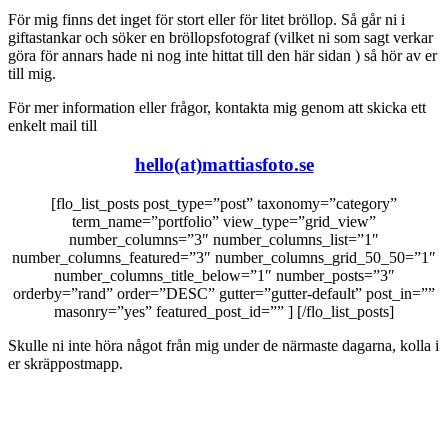
För mig finns det inget för stort eller för litet bröllop. Så går ni i
giftastankar och söker en bröllopsfotograf (vilket ni som sagt verkar
göra för annars hade ni nog inte hittat till den här sidan
) så hör av er
till mig.
För mer information eller frågor, kontakta mig genom att skicka ett
enkelt mail till
hello(at)mattiasfoto.se
[flo_list_posts post_type=”post” taxonomy=”category”
term_name=”portfolio” view_type=”grid_view”
number_columns=”3″ number_columns_list=”1″
number_columns_featured=”3″ number_columns_grid_50_50=”1″
number_columns_title_below=”1″ number_posts=”3″
orderby=”rand” order=”DESC” gutter=”gutter-default” post_in=””
masonry=”yes” featured_post_id=”” ] [/flo_list_posts]
Skulle ni inte höra något från mig under de närmaste dagarna, kolla i
er skräppostmapp.