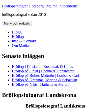
Hoppa
Bröllopsfotograf Göteborg | Malmö | Stockholm
till
bröllopsfotograf sedan 2010
innehåll
Meny och widgets
Blogg
Bröllop
Info & Kontakt
Om Mattias
Senaste inläggen
Bröllop i Dalsland | Roshanak & Linus
Bröllop på Orust | Cecilia & Christoffer
Bröllop på Bohus-Malmön | Louise & Carl
Bröllop på Gräfsnäs | Marina & Sebastian
Bröllop på Nääs | Nathalie & Martin
Bröllopsfotograf Landskrona
Bröllopsfotograf Landskrona